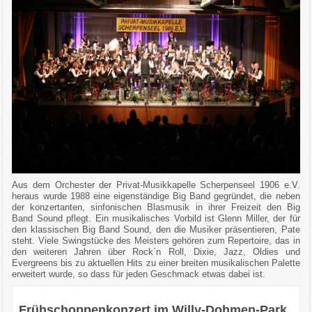
Aus dem Orchester der Privat-Musikkapelle Scherpenseel 1906 e.V.
heraus wurde 1988 eine eigenständige Big Band gegründet, die neben
der konzertanten, sinfonischen Blasmusik in ihrer Freizeit den Big
Band Sound pflegt. Ein musikalisches Vorbild ist Glenn Miller, der für
den klassischen Big Band Sound, den die Musiker präsentieren, Pate
steht. Viele Swingstücke des Meisters gehören zum Repertoire, das in
den weiteren Jahren über Rock´n Roll, Dixie, Jazz, Oldies und
Evergreens bis zu aktuellen Hits zu einer breiten musikalischen Palette
erweitert wurde, so dass für jeden Geschmack etwas dabei ist.
Frühschoppenkonzert im Willy-Dohmen-Park