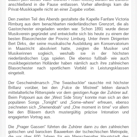
anschließend in die Pause entlassen. Vorher allerdings kam die
Privat-Musikkapelle nicht an einer Zugabe vorbei.
Den zweiten Teil des Abends gestaltete die Kapelle Fanfare Victoria
Rimburg aus dem benachbarten niederländischen Grenzort, die als
Gastorchester eingeladen worden war. Schon 1891 wurde dieser
Musikverein gegründet und entwickelte sich bis heute zu einem der
besten Blasorchester der Provinz Limburg. Unter ihrem Dirigenten
Bert Dirks, der seine musikalische Ausbildung am Konservatorium
in Maastricht absolviert hatte, zeigten die Musiker und
Musikerinnen sogleich, weshalb sie in der höchsten
niederländischen Liga spielen. Die ebenso fußball- wie auch
musikbegeisterten Holländer haben nämlich auch ihre zahlreichen
Blasorchester nach sportlichem Vorbild in Leistungsklassen
eingeteilt.
Der Geschwindmarsch „The Swasbuckler“ rauschte mit höchster
Brillanz vorüber, bei den „Fulce de Mistreel“ lebten danach
mittelalterliche Ritterspiele vor dem geistigen Auge der Zuhörer auf.
Beim Potpourri aus der „West Side Story“ konnte man sich an den
populären Songs „Tonight“ und „Some–where“ erfreuen, ebenso
zeichneten sich „Shenendoah“ und „One moment in time“ vor allem
bei den Bläsern durch mustergültig präzise Intonation und
engagierten Vortrag aus.
Die „Prager Gassen“ führten die Zuhörer dann zu den zahlreichen
gotischen und barocken Bauwerken der tschechischen Metropole,
die vor über 600 Jahren für ein Menschenalter Hauptstadt des