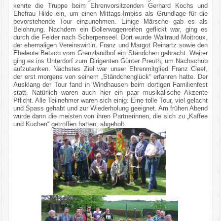
kehrte die Truppe beim Ehrenvorsitzenden Gerhard Kochs und
Ehefrau Hilde ein, um einen Mittags-Imbiss als Grundlage für die
bevorstehende Tour einzunehmen. Einige Märsche gab es als
Belohnung. Nachdem ein Bollerwagenreifen geflickt war, ging es
durch die Felder nach Scherpenseel. Dort wurde Waltraud Moitroux,
der ehemaligen Vereinswirtin, Franz und Margot Reinartz sowie den
Eheleute Betsch vom Grenzlandhof ein Ständchen gebracht. Weiter
ging es ins Unterdorf zum Dirigenten Günter Preuth, um Nachschub
aufzutanken. Nächstes Ziel war unser Ehrenmitglied Franz Cleef,
der erst morgens von seinem „Ständchenglück“ erfahren hatte. Der
Ausklang der Tour fand in Windhausen beim dortigen Familienfest
statt. Natürlich waren auch hier ein paar musikalische Akzente
Pflicht. Alle Teilnehmer waren sich einig: Eine tolle Tour, viel gelacht
und Spass gehabt und zur Wiederholung geeignet. Am frühen Abend
wurde dann die meisten von ihren Partnerinnen, die sich zu „Kaffee
und Kuchen“ getroffen hatten, abgeholt.