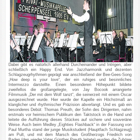
Dabei gibt es natürlich allerhand Durcheinander und Intrigen, aber
schließlich ein Happy End. Von Jazzharmonik und dezenten
Schlagzeugrhythmen geprägt war anschließend der Bee-Gees-Song
„How deep is your love“, der ein ruhiges und besinnliches
Intermezzo darstellte. Einen besonderen Höhepunkt bildete
zweifellos die großangelegte, von Jay Bocook arrangierte
Filmmusik „Der mit dem Wolf tanzt“, die seinerzeit mit einem Oscar
ausgezeichnet wurde. Hier wurde der Kapelle ein Höchstmaß an
klanglicher und rhythmischer Präzision abverlangt. Und es gab ein
besonderes Debüt: Thomas Preuth, der Sohn des Dirigenten, nahm
erstmals vor heimischem Publikum den Taktstock in die Hand und
leitete die Aufführung dieses Stückes auf sichere und souveräne
Weise. Auch beim Medley „Eighties Flashback“ in der Fassung von
Paul Murtha stand der junge Musikstudent (Hauptfach Schlagzeug)
am Pult, und mit dem Marsch des Großherzogs Friedrich von
Baden (den wieder Vater Günther Preuth leitete) wurden die Zuhörer