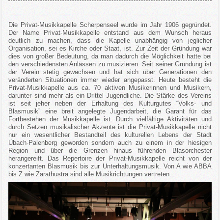
Die Privat-Musikkapelle Scherpenseel wurde im Jahr 1906 gegründet.
Der Name Privat-Musikkapelle entstand aus dem Wunsch heraus
deutlich zu machen, dass die Kapelle unabhängig von jeglicher
Organisation, sei es Kirche oder Staat, ist. Zur Zeit der Gründung war
dies von großer Bedeutung, da man dadurch die Möglichkeit hatte bei
den verschiedensten Anlässen zu musizieren. Seit seiner Gründung ist
der Verein stetig gewachsen und hat sich über Generationen den
veränderten Situationen immer wieder angepasst. Heute besteht die
Privat-Musikkapelle aus ca. 70 aktiven Musikerinnen und Musikern,
darunter sind mehr als ein Drittel Jugendliche. Die Stärke des Vereins
ist seit jeher neben der Erhaltung des Kulturgutes “Volks- und
Blasmusik” eine breit angelegte Jugendarbeit, die Garant für das
Fortbestehen der Musikkapelle ist. Durch vielfältige Aktivitäten und
durch Setzen musikalischer Akzente ist die Privat-Musikkapelle nicht
nur ein wesentlicher Bestandteil des kulturellen Lebens der Stadt
Übach-Palenberg geworden sondern auch zu einem in der hiesigen
Region und über die Grenzen hinaus führenden Blasorchester
herangereift. Das Repertoire der Privat-Musikkapelle reicht von der
konzertanten Blasmusik bis zur Unterhaltungsmusik. Von A wie ABBA
bis Z wie Zarathustra sind alle Musikrichtungen vertreten.