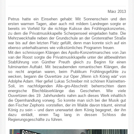
März 2013
Petrus hatte ein Einsehen gehabt: Mit Sonnenschein und den
ersten warmen Tagen, aber auch mit mildem Landregen sorgte er
bereits im Vorfeld für die richtige Kulisse des Frühlingskonzertes,
zu dem die Privatmusikkapelle Scherpenseel eingeladen hatte. Die
Mehrzweckhalle neben der Grundschule an der Grotenrather Straße
war bis auf den letzten Platz gefüllt, denn man konnte sich auf ein
ebenso unterhaltsames wie volkstümliches Programm freuen.
Mit den schmissigen Klängen des Apollo-Konzertmarsches von Jan
van der Roost sorgte die Privatmusikkapelle unter der altbewährten
Stabführung von Günther Preuth gleich zu Beginn für einen
fulminanten Auftakt. Mit bezaubernden romantischen Klängen, die
so recht angetan waren, beim Publikum Frühlingsgefühle zu
wecken, begann die Ouvertüre zur Oper „Wenn ich König wär“ von
Adolphe Adam. Hier gefiel Lukas Schreiber mit schönen Klarinetten-
Soli, im nachfolgenden Alle–gro-Abschnitt beherrschten dann
energische Blechbläserklänge das Geschehen. Wie viele
Ouvertüren des 19. Jahrhunderts nahm auch dieses Werk inhaltlich
die Opernhandlung vorweg. So konnte man sich bei der Musik gut
den Fischer Zephoris vorstellen, der im Walde davon träumt, einmal
König zu sein – und dann unerwartet dem König begegnet, der ihn
dazu einlädt, einen Tag lang in dessen Schloss die
Regierungsgeschäfte zu führen.