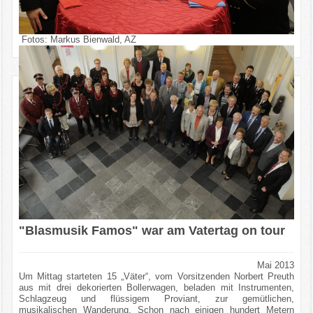
Fotos: Markus Bienwald, AZ
"Blasmusik Famos" war am Vatertag on tour
Mai 2013
Um Mittag starteten 15 „Väter“, vom Vorsitzenden Norbert Preuth
aus mit drei dekorierten Bollerwagen, beladen mit Instrumenten,
Schlagzeug und flüssigem Proviant, zur gemütlichen,
musikalischen Wanderung. Schon nach einigen hundert Metern