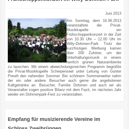
Juni 2013
Am Sonntag, dem 16.06.2013
veranstaltete die Privat-
Musikkapelle ein
Frühschoppenkonzert in der Zeit
von 10.30 Uhr – 12.00 Uhr im
Willy-Dohmen-Park. Trotz der
kurzfristigen Werbung kamen
über 200 Zuhörer, um der
Unterhaltungsmusik in einem
herrlich grünen Naturambiente
zu lauschen. Mit einem abwechslungsreichen Programm begrüßte
die Privat-Musikkapelle Scherpenseel unter Leitung von Günter
Preuth den nahenden Sommer. Bei schönem Sommerwetter nahm
der ein oder andere Besucher auch gerne die angebotenen
Kaltgetränke an. Besucher, Familie Dohmen und auch wir als
Veranstalter zogen positive Bilanz mit dem Fazit, im nächsten Jahr
wieder ein Dohmenpark-Fest zu veranstalten.
Empfang für musizierende Vereine im
Schloss Zweibrüggen