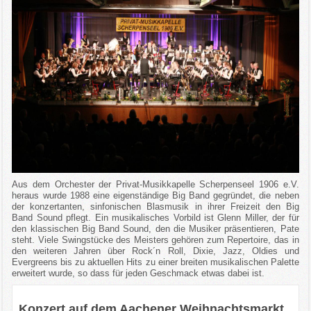
Aus dem Orchester der Privat-Musikkapelle Scherpenseel 1906 e.V.
heraus wurde 1988 eine eigenständige Big Band gegründet, die neben
der konzertanten, sinfonischen Blasmusik in ihrer Freizeit den Big
Band Sound pflegt. Ein musikalisches Vorbild ist Glenn Miller, der für
den klassischen Big Band Sound, den die Musiker präsentieren, Pate
steht. Viele Swingstücke des Meisters gehören zum Repertoire, das in
den weiteren Jahren über Rock´n Roll, Dixie, Jazz, Oldies und
Evergreens bis zu aktuellen Hits zu einer breiten musikalischen Palette
erweitert wurde, so dass für jeden Geschmack etwas dabei ist.
Konzert auf dem Aachener Weihnachtsmarkt