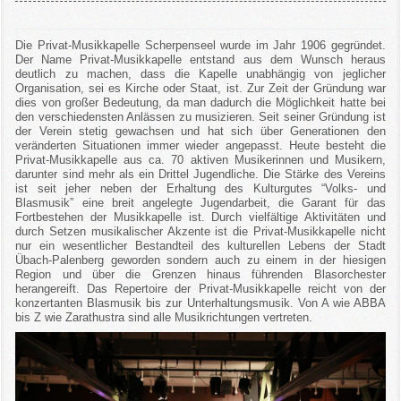
Die Privat-Musikkapelle Scherpenseel wurde im Jahr 1906 gegründet.
Der Name Privat-Musikkapelle entstand aus dem Wunsch heraus
deutlich zu machen, dass die Kapelle unabhängig von jeglicher
Organisation, sei es Kirche oder Staat, ist. Zur Zeit der Gründung war
dies von großer Bedeutung, da man dadurch die Möglichkeit hatte bei
den verschiedensten Anlässen zu musizieren. Seit seiner Gründung ist
der Verein stetig gewachsen und hat sich über Generationen den
veränderten Situationen immer wieder angepasst. Heute besteht die
Privat-Musikkapelle aus ca. 70 aktiven Musikerinnen und Musikern,
darunter sind mehr als ein Drittel Jugendliche. Die Stärke des Vereins
ist seit jeher neben der Erhaltung des Kulturgutes “Volks- und
Blasmusik” eine breit angelegte Jugendarbeit, die Garant für das
Fortbestehen der Musikkapelle ist. Durch vielfältige Aktivitäten und
durch Setzen musikalischer Akzente ist die Privat-Musikkapelle nicht
nur ein wesentlicher Bestandteil des kulturellen Lebens der Stadt
Übach-Palenberg geworden sondern auch zu einem in der hiesigen
Region und über die Grenzen hinaus führenden Blasorchester
herangereift. Das Repertoire der Privat-Musikkapelle reicht von der
konzertanten Blasmusik bis zur Unterhaltungsmusik. Von A wie ABBA
bis Z wie Zarathustra sind alle Musikrichtungen vertreten.