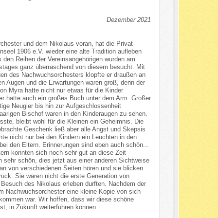
Dezember 2021
hester und dem Nikolaus voran, hat die Privat-
seel 1906 e.V. wieder eine alte Tradition aufleben
us den Reihen der Vereinsangehörigen wurden am
stages ganz überraschend von diesem besucht. Mit
gen des Nachwuchsorchesters klopfte er draußen an
en Augen und die Erwartungen waren groß, denn der
on Myra hatte nicht nur etwas für die Kinder
er hatte auch ein großes Buch unter dem Arm. Großer
tige Neugier bis hin zur Aufgeschlossenheit
arigen Bischof waren in den Kinderaugen zu sehen.
ste, bleibt wohl für die Kleinen ein Geheimnis. Die
brachte Geschenk ließ aber alle Angst und Skepsis
te nicht nur bei den Kindern ein Leuchten in den
ei den Eltern. Erinnerungen sind eben auch schön...
tern konnten sich noch sehr gut an diese Zeit
n sehr schön, dies jetzt aus einer anderen Sichtweise
an von verschiedenen Seiten hören und sie blicken
rück. Sie waren nicht die erste Generation von
n Besuch des Nikolaus erleben durften. Nachdem der
m Nachwuchsorchester eine kleine Kopie von sich
ekommen war. Wir hoffen, dass wir diese schöne
st, in Zukunft weiterführen können.