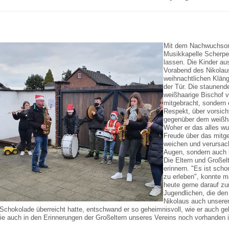
Mit dem Nachwuchsorc
Musikkapelle Scherpen
lassen. Die Kinder a
Vorabend des Nikolau
weihnachtlichen Klän
der Tür. Die staunend
weißhaarige Bischof v
mitgebracht, sondern 
Respekt, über vorsich
gegenüber dem weißha
Woher er das alles wus
Freude über das mitge
weichen und verursach
Augen, sondern auch b
Die Eltern und Großel
erinnern. "Es ist scho
zu erleben", konnte m
heute gerne darauf zu
Jugendlichen, die de
Nikolaus auch unsere
 Schokolade überreicht hatte, entschwand er so geheimnisvoll, wie er auch g
die auch in den Erinnerungen der Großeltern unseres Vereins noch vorhanden i