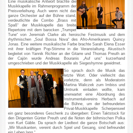
Eine musikalische Antwort brachte die
Musikkapelle im Rahmenprogramm der
Preisverleihung. Auch wenn nicht das
ganze Orchester auf der Bühne stand,
verdeutlichte die Combo „Brass mit
Spaß“ der Musikkapelle das breite
Repertoire mit dem barocken „Trumpet
Tune“ von Jeremiah Clarke als heroische Festmusik und dem
rhythmischen „Soul Bossa Nova“ des Afro-Amerikaners Quincy
Jonas. Eine weitere musikalische Farbe brachte Sarah Elena Esser
mit ihrer kräftigen Pop-Stimme in die Veranstaltung. Akustisch
begleitet von Yannik Richter an der Gitarre und Thomas Preuth an
der Cajòn wurde Andreas Bouranis „Auf uns“ kurzerhand
umgeschrieben und der Musikkapelle als Siegeshymne gewidmet.
So sprach doch die Musik das
letzte Wort. Oder vielleicht das
vorletzte, denn als Moderatorin
Martina Waliczek zum Imbiss und
Umtrunk einladen wollte, kam
unerwartet eine Abordnung des
Instrumentalvereins Herbach auf
die Bühne, um der befreundeten
Privat-Musikkapelle Scherpenseel
ein ganz besonderes Geschenk zu übergeben: Einen Taktstock für
den Dirigenten Günter Preuth und die Noten der böhmischen Polka
von Kurt Gäble. Da sprach der Liedtext die ganze Botschaft aus:
„Wir Musikanten, vereint durch Spiel und Gesang, sind befreundet
ein Leben lang.“