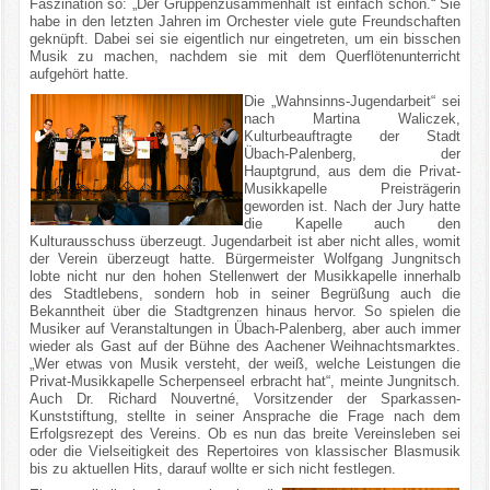
Faszination so: „Der Gruppenzusammenhalt ist einfach schön.“ Sie
habe in den letzten Jahren im Orchester viele gute Freundschaften
geknüpft. Dabei sei sie eigentlich nur eingetreten, um ein bisschen
Musik zu machen, nachdem sie mit dem Querflötenunterricht
aufgehört hatte.
Die „Wahnsinns-Jugendarbeit“ sei
nach Martina Waliczek,
Kulturbeauftragte der Stadt
Übach-Palenberg, der
Hauptgrund, aus dem die Privat-
Musikkapelle Preisträgerin
geworden ist. Nach der Jury hatte
die Kapelle auch den
Kulturausschuss überzeugt. Jugendarbeit ist aber nicht alles, womit
der Verein überzeugt hatte. Bürgermeister Wolfgang Jungnitsch
lobte nicht nur den hohen Stellenwert der Musikkapelle innerhalb
des Stadtlebens, sondern hob in seiner Begrüßung auch die
Bekanntheit über die Stadtgrenzen hinaus hervor. So spielen die
Musiker auf Veranstaltungen in Übach-Palenberg, aber auch immer
wieder als Gast auf der Bühne des Aachener Weihnachtsmarktes.
„Wer etwas von Musik versteht, der weiß, welche Leistungen die
Privat-Musikkapelle Scherpenseel erbracht hat“, meinte Jungnitsch.
Auch Dr. Richard Nouvertné, Vorsitzender der Sparkassen-
Kunststiftung, stellte in seiner Ansprache die Frage nach dem
Erfolgsrezept des Vereins. Ob es nun das breite Vereinsleben sei
oder die Vielseitigkeit des Repertoires von klassischer Blasmusik
bis zu aktuellen Hits, darauf wollte er sich nicht festlegen.