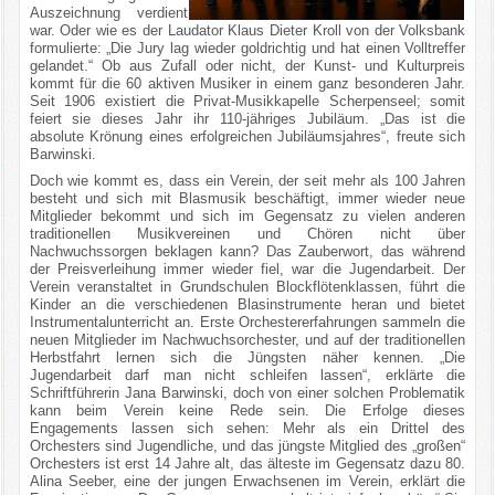
Auszeichnung verdient
war. Oder wie es der Laudator Klaus Dieter Kroll von der Volksbank
formulierte: „Die Jury lag wieder goldrichtig und hat einen Volltreffer
gelandet.“ Ob aus Zufall oder nicht, der Kunst- und Kulturpreis
kommt für die 60 aktiven Musiker in einem ganz besonderen Jahr.
Seit 1906 existiert die Privat-Musikkapelle Scherpenseel; somit
feiert sie dieses Jahr ihr 110-jähriges Jubiläum. „Das ist die
absolute Krönung eines erfolgreichen Jubiläumsjahres“, freute sich
Barwinski.
Doch wie kommt es, dass ein Verein, der seit mehr als 100 Jahren
besteht und sich mit Blasmusik beschäftigt, immer wieder neue
Mitglieder bekommt und sich im Gegensatz zu vielen anderen
traditionellen Musikvereinen und Chören nicht über
Nachwuchssorgen beklagen kann? Das Zauberwort, das während
der Preisverleihung immer wieder fiel, war die Jugendarbeit. Der
Verein veranstaltet in Grundschulen Blockflötenklassen, führt die
Kinder an die verschiedenen Blasinstrumente heran und bietet
Instrumentalunterricht an. Erste Orchestererfahrungen sammeln die
neuen Mitglieder im Nachwuchsorchester, und auf der traditionellen
Herbstfahrt lernen sich die Jüngsten näher kennen. „Die
Jugendarbeit darf man nicht schleifen lassen“, erklärte die
Schriftführerin Jana Barwinski, doch von einer solchen Problematik
kann beim Verein keine Rede sein. Die Erfolge dieses
Engagements lassen sich sehen: Mehr als ein Drittel des
Orchesters sind Jugendliche, und das jüngste Mitglied des „großen“
Orchesters ist erst 14 Jahre alt, das älteste im Gegensatz dazu 80.
Alina Seeber, eine der jungen Erwachsenen im Verein, erklärt die