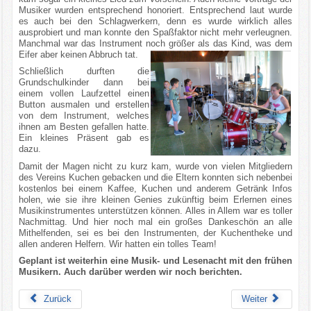
Musiker wurden entsprechend honoriert. Entsprechend laut wurde
es auch bei den Schlagwerkern, denn es wurde wirklich alles
ausprobiert und man konnte den Spaßfaktor nicht mehr verleugnen.
Manchmal war das Instrument noch größer als das Kind, was dem
Eifer aber keinen Abbruch tat.
Schließlich durften die
Grundschulkinder dann bei
einem vollen Laufzettel einen
Button ausmalen und erstellen
von dem Instrument, welches
ihnen am Besten gefallen hatte.
Ein kleines Präsent gab es
dazu.
Damit der Magen nicht zu kurz kam, wurde von vielen Mitgliedern
des Vereins Kuchen gebacken und die Eltern konnten sich nebenbei
kostenlos bei einem Kaffee, Kuchen und anderem Getränk Infos
holen, wie sie ihre kleinen Genies zukünftig beim Erlernen eines
Musikinstrumentes unterstützen können. Alles in Allem war es toller
Nachmittag. Und hier noch mal ein großes Dankeschön an alle
Mithelfenden, sei es bei den Instrumenten, der Kuchentheke und
allen anderen Helfern. Wir hatten ein tolles Team!
Geplant ist weiterhin eine Musik- und Lesenacht mit den frühen
Musikern. Auch darüber werden wir noch berichten.
Zurück
Weiter