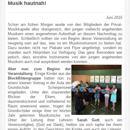
Musik hautnah!
Juni 2015
Schon am frühen Morgen wurde von den Mitgliedern der Privat-
Musikkapelle alles drangesetzt, den jungen vielleicht angehenden
Musikern einen angenehmen Aufenthalt an diesem Nachmittag zu
bieten. Schließlich sollten sie von Beginn dieser Veranstaltung an
neugierig sein auf das, was so ein Musikinstrument zu bieten hat.
Dazu wurden nicht nur Plakate und Flyer angefertigt, sondern es
standen auch Hörproben zur Verfügung. Das ganz Besondere war
jedoch, dass einzelne Instrumente von den jungen angehenden
Musikern auch mal ausprobiert werden konnten.
Aber nun zum Beginn der
Veranstaltung
. Einige Kinder aus der
Blockflötengruppe
hatten nun zu
einem kleinen Vortrag in der Aula der
Grundschule Scherpenseel
eingeladen. Unter den staunenden
Blicken der Eltern, die
daumendrückend und mitfiebernd im
Raum anwesend waren, trugen die
Grundschüler einige ihrer im letzten
Jahr gelernten Musikstücke vor.
Unter der Leitung ihrer Lehrerin
Sarah Gutt
, auch ein
Vereinsmitglied, (Gott sei Dank), hielten sie sich tapfer bei ihrem
ersten Auftritt. In den Gesichtern der Kinder und auch der Lehrerin,