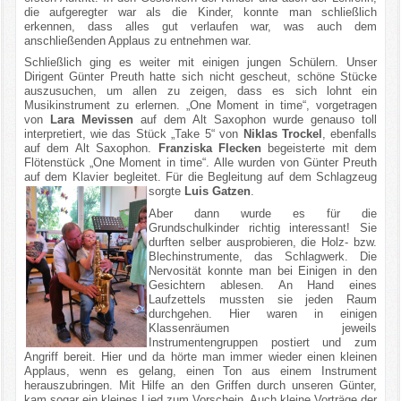
die aufgeregter war als die Kinder, konnte man schließlich
erkennen, dass alles gut verlaufen war, was auch dem
anschließenden Applaus zu entnehmen war.
Schließlich ging es weiter mit einigen jungen Schülern. Unser
Dirigent Günter Preuth hatte sich nicht gescheut, schöne Stücke
auszusuchen, um allen zu zeigen, dass es sich lohnt ein
Musikinstrument zu erlernen. „One Moment in time“, vorgetragen
von
Lara Mevissen
auf dem Alt Saxophon wurde genauso toll
interpretiert, wie das Stück „Take 5“ von
Niklas Trockel
, ebenfalls
auf dem Alt Saxophon.
Franziska Flecken
begeisterte mit dem
Flötenstück „One Moment in time“. Alle wurden von Günter Preuth
auf dem Klavier begleitet. Für die Begleitung auf dem Schlagzeug
sorgte
Luis Gatzen
.
Aber dann wurde es für die
Grundschulkinder richtig interessant! Sie
durften selber ausprobieren, die Holz- bzw.
Blechinstrumente, das Schlagwerk. Die
Nervosität konnte man bei Einigen in den
Gesichtern ablesen. An Hand eines
Laufzettels mussten sie jeden Raum
durchgehen. Hier waren in einigen
Klassenräumen jeweils
Instrumentengruppen postiert und zum
Angriff bereit. Hier und da hörte man immer wieder einen kleinen
Applaus, wenn es gelang, einen Ton aus einem Instrument
herauszubringen. Mit Hilfe an den Griffen durch unseren Günter,
kam sogar ein kleines Lied zum Vorschein. Auch kleine Vorträge der