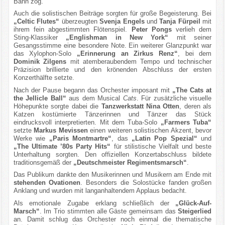
Bann zog.
Auch die solistischen Beiträge sorgten für große Begeisterung. Bei
„Celtic Flutes“
überzeugten
Svenja Engels
und
Tanja Fürpeil
mit
ihrem fein abgestimmten Flötenspiel.
Peter Pongs
verlieh dem
Sting-Klassiker
„Englishman in New York“
mit seiner
Gesangsstimme eine besondere Note. Ein weiterer Glanzpunkt war
das Xylophon-Solo
„Erinnerung an Zirkus Renz“
, bei dem
Dominik Zilgens
mit atemberaubendem Tempo und technischer
Präzision brillierte und den krönenden Abschluss der ersten
Konzerthälfte setzte.
Nach der Pause begann das Orchester imposant mit
„The Cats at
the Jellicle Ball“
aus dem Musical
Cats
. Für zusätzliche visuelle
Höhepunkte sorgte dabei die
Tanzwerkstatt Nina Otten
, deren als
Katzen kostümierte Tänzerinnen und Tänzer das Stück
eindrucksvoll interpretierten. Mit dem Tuba-Solo
„Farmers Tuba“
setzte
Markus Mevissen
einen weiteren solistischen Akzent, bevor
Werke wie
„Paris Montmartre“
, das
„Latin Pop Spezial“
und
„The Ultimate ’80s Party Hits“
für stilistische Vielfalt und beste
Unterhaltung sorgten. Den offiziellen Konzertabschluss bildete
traditionsgemäß der
„Deutschmeister Regimentsmarsch“
.
Das Publikum dankte den Musikerinnen und Musikern am Ende mit
stehenden Ovationen
. Besonders die Solostücke fanden großen
Anklang und wurden mit langanhaltendem Applaus bedacht.
Als emotionale Zugabe erklang schließlich der
„Glück-Auf-
Marsch“
. Im Trio stimmten alle Gäste gemeinsam das
Steigerlied
an. Damit schlug das Orchester noch einmal die thematische