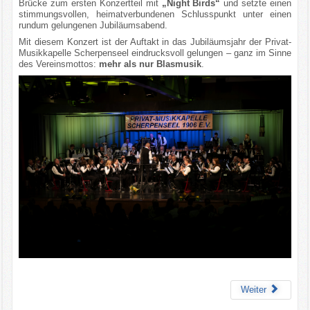
Brücke zum ersten Konzertteil mit
„Night Birds“
und setzte einen
stimmungsvollen, heimatverbundenen Schlusspunkt unter einen
rundum gelungenen Jubiläumsabend.
Mit diesem Konzert ist der Auftakt in das Jubiläumsjahr der Privat-
Musikkapelle Scherpenseel eindrucksvoll gelungen – ganz im Sinne
des Vereinsmottos:
mehr als nur Blasmusik
.
Weiter