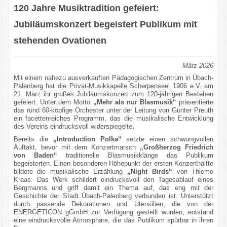
120 Jahre Musiktradition gefeiert:
Jubiläumskonzert begeistert Publikum mit
stehenden Ovationen
März 2026
Mit einem nahezu ausverkauften Pädagogischen Zentrum in Übach-
Palenberg hat die Privat-Musikkapelle Scherpenseel 1906 e.V. am
21. März ihr großes Jubiläumskonzert zum 120-jährigen Bestehen
gefeiert. Unter dem Motto
„Mehr als nur Blasmusik“
präsentierte
das rund 60-köpfige Orchester unter der Leitung von Günter Preuth
ein facettenreiches Programm, das die musikalische Entwicklung
des Vereins eindrucksvoll widerspiegelte.
Bereits die
„Introduction Polka“
setzte einen schwungvollen
Auftakt, bevor mit dem Konzertmarsch
„Großherzog Friedrich
von Baden“
traditionelle Blasmusikklänge das Publikum
begeisterten. Einen besonderen Höhepunkt der ersten Konzerthälfte
bildete die musikalische Erzählung
„Night Birds“
von Thiemo
Kraas. Das Werk schildert eindrucksvoll den Tagesablauf eines
Bergmanns und griff damit ein Thema auf, das eng mit der
Geschichte der Stadt Übach-Palenberg verbunden ist. Unterstützt
durch passende Dekorationen und Utensilien, die von der
ENERGETICON gGmbH zur Verfügung gestellt wurden, entstand
eine eindrucksvolle Atmosphäre, die das Publikum spürbar in ihren