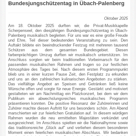
Bundesjungschützentag in Übach-Palenberg
Oktober 2025
Am 18. Oktober 2025 durften wir, die Privat-Musikkapelle
Scherpenseel, den diesjährigen Bundesjungschützentag in Übach-
Palenberg musikalisch begleiten. Für uns war es eine große Freude
und Ehre, Teil dieser bedeutenden Veranstaltung zu sein. Den
Auftakt bildete ein beeindruckender Festzug mit mehreren tausend
Schützen aus dem gesamten Bundesgebiet. Diesen
farbenprächtigen Umzug durften wir musikalisch unterstützen. Im
Anschluss sorgten wir beim traditionellen Vorbeimarsch für den
passenden musikalischen Rahmen und trugen so zur festlichen
Atmosphäre des Tages bei. Nach diesem ersten Programmpunkt
blieb uns in einer kurzen Pause Zeit, den Festplatz zu erkunden
und uns an den zahlreichen kulinarischen Angeboten zu stärken.
Das vielfältige Angebot an Speisen und Getränken ließ keine
Wünsche offen und sorgte für neue Energie. Gestärkt und motiviert
gestalteten wir am Nachmittag ein Platzkonzert, bei dem wir dem
Publikum ein abwechslungsreiches musikalisches Programm
präsentieren konnten. Die positive Resonanz der Zuhörerinnen und
Zuhörer machte diesen Auftritt für uns besonders schön. Am Abend
marschierten wir zur feierlichen Gratulation auf. In diesem würdigen
Rahmen wurden die neu ermittelten Majestäten verkündet und
ausgezeichnet. Im Anschluss spielten wir die Nationalhymne sowie
das traditionsreiche „Glück auf“ und verliehen diesem besonderen
Moment einen feierlichen musikalischen Abschluss. Wir bedanken